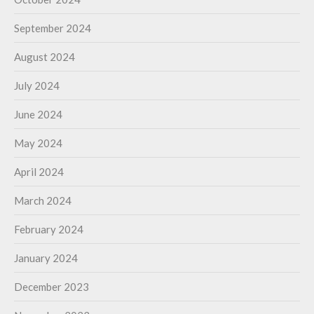
September 2024
August 2024
July 2024
June 2024
May 2024
April 2024
March 2024
February 2024
January 2024
December 2023