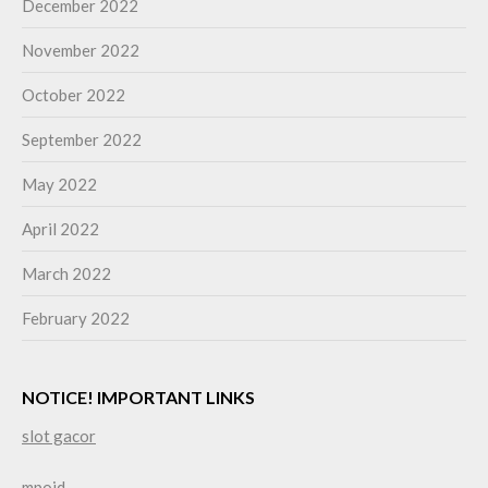
December 2022
November 2022
October 2022
September 2022
May 2022
April 2022
March 2022
February 2022
NOTICE! IMPORTANT LINKS
slot gacor
mpoid