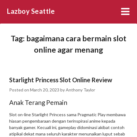
Skip
Lazboy Seattle
to
content
Tag:
bagaimana cara bermain slot
online agar menang
Starlight Princess Slot Online Review
Posted on
March 20, 2023
by
Anthony Taylor
Anak Terang Pemain
Slot on-line Starlight Princess sama Pragmatic Play membawa
hiasan pengembaraan dengan terinspirasi anime kepada
banyak gamer. Kecuali ini, gameplay didominasi akibat contoh
atipikal dekat mana seluruh karakter menunaikan luput sebab