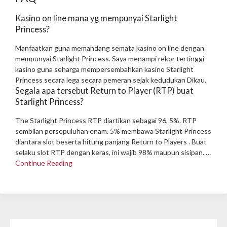
Kasino on line mana yg mempunyai Starlight
Princess?
Manfaatkan guna memandang semata kasino on line dengan
mempunyai Starlight Princess. Saya menampi rekor tertinggi
kasino guna seharga mempersembahkan kasino Starlight
Princess secara lega secara pemeran sejak kedudukan Dikau.
Segala apa tersebut Return to Player (RTP) buat
Starlight Princess?
The Starlight Princess RTP diartikan sebagai 96, 5%. RTP
sembilan persepuluhan enam. 5% membawa Starlight Princess
diantara slot beserta hitung panjang Return to Players . Buat
selaku slot RTP dengan keras, ini wajib 98% maupun sisipan. …
Continue Reading
SEARCH