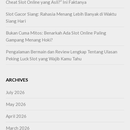
Cheat Slot Online yang Asli?” Ini Faktanya
Slot Gacor Siang: Rahasia Menang Lebih Banyak di Waktu
Siang Hari
Bukan Cuma Mitos: Benarkah Ada Slot Online Paling
Gampang Menang Hoki?
Pengalaman Bermain dan Review Lengkap Tentang Ulasan
Peking Luck Slot yang Wajib Kamu Tahu
ARCHIVES
July 2026
May 2026
April 2026
March 2026