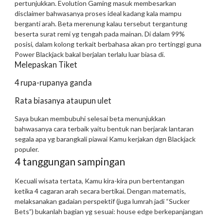
pertunjukkan. Evolution Gaming masuk membesarkan
disclaimer bahwasanya proses ideal kadang kala mampu
berganti arah. Beta merenung kalau tersebut tergantung
beserta surat remi yg tengah pada mainan.
Di dalam 99%
posisi, dalam kolong terkait berbahasa akan pro tertinggi guna
Power Blackjack bakal berjalan terlalu luar biasa di.
Melepaskan Tiket
4 rupa-rupanya ganda
Rata biasanya ataupun ulet
Saya bukan membubuhi selesai beta menunjukkan
bahwasanya cara terbaik yaitu bentuk nan berjarak lantaran
segala apa yg barangkali piawai Kamu kerjakan dgn Blackjack
populer.
4 tanggungan sampingan
Kecuali wisata tertata, Kamu kira-kira pun bertentangan
ketika 4 cagaran arah secara bertikai.
Dengan matematis,
melaksanakan gadaian perspektif (juga lumrah jadi “Sucker
Bets”) bukanlah bagian yg sesuai: house edge berkepanjangan