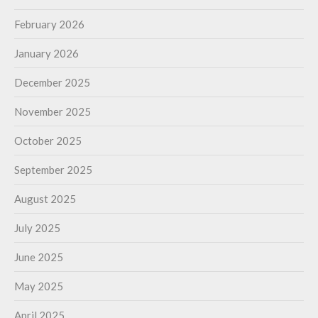
February 2026
January 2026
December 2025
November 2025
October 2025
September 2025
August 2025
July 2025
June 2025
May 2025
April 2025