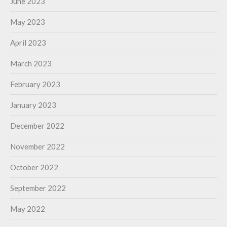
June 2023
May 2023
April 2023
March 2023
February 2023
January 2023
December 2022
November 2022
October 2022
September 2022
May 2022