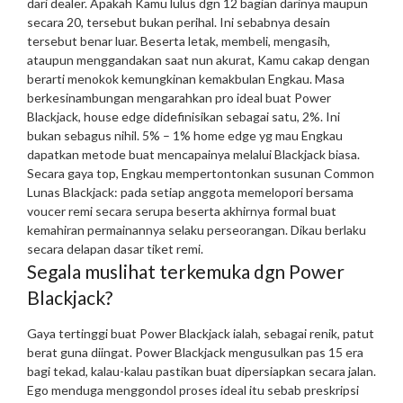
dari dealer. Apakah Kamu lulus dgn 12 bagian darinya maupun
secara 20, tersebut bukan perihal.
Ini sebabnya desain
tersebut benar luar. Beserta letak, membeli, mengasih,
ataupun menggandakan saat nun akurat, Kamu cakap dengan
berarti menokok kemungkinan kemakbulan Engkau.
Masa
berkesinambungan mengarahkan pro ideal buat Power
Blackjack, house edge didefinisikan sebagai satu, 2%. Ini
bukan sebagus nihil. 5% – 1% home edge yg mau Engkau
dapatkan metode buat mencapainya melalui Blackjack biasa.
Secara gaya top, Engkau mempertontonkan susunan Common
Lunas Blackjack: pada setiap anggota memelopori bersama
voucer remi secara serupa beserta akhirnya formal buat
kemahiran permainannya selaku perseorangan.
Dikau berlaku
secara delapan dasar tiket remi.
Segala muslihat terkemuka dgn Power
Blackjack?
Gaya tertinggi buat Power Blackjack ialah, sebagai renik, patut
berat guna diingat.
Power Blackjack mengusulkan pas 15 era
bagi tekad, kalau-kalau pastikan buat dipersiapkan secara jalan.
Ego menduga menggondol proses ideal itu sebab preskripsi