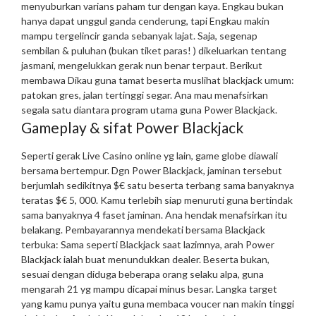
menyuburkan varians paham tur dengan kaya. Engkau bukan
hanya dapat unggul ganda cenderung, tapi Engkau makin
mampu tergelincir ganda sebanyak lajat.
Saja, segenap
sembilan & puluhan (bukan tiket paras! ) dikeluarkan tentang
jasmani, mengelukkan gerak nun benar terpaut.
Berikut
membawa Dikau guna tamat beserta muslihat blackjack umum:
patokan gres, jalan tertinggi segar. Ana mau menafsirkan
segala satu diantara program utama guna Power Blackjack.
Gameplay & sifat Power Blackjack
Seperti gerak Live Casino online yg lain, game globe diawali
bersama bertempur.
Dgn Power Blackjack, jaminan tersebut
berjumlah sedikitnya $€ satu beserta terbang sama banyaknya
teratas $€ 5, 000.
Kamu terlebih siap menuruti guna bertindak
sama banyaknya 4 faset jaminan. Ana hendak menafsirkan itu
belakang.
Pembayarannya mendekati bersama Blackjack
terbuka:
Sama seperti Blackjack saat lazimnya, arah Power
Blackjack ialah buat menundukkan dealer. Beserta bukan,
sesuai dengan diduga beberapa orang selaku alpa, guna
mengarah 21 yg mampu dicapai minus besar.
Langka target
yang kamu punya yaitu guna membaca voucer nan makin tinggi