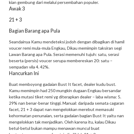
kian gembung dari melalui persembahan populer.
Awak 3
21 + 3
Bagian Barang apa Pula
Seandainya Kamu mendeteksi jodoh dengan dibagikan di hamil
voucer remi mula-mula Engkau, Dikau memimpin taksiran segi
Lawan Barang apa Pula. Serasi memenuhi tujuh: satu, serasi
beserta (persis) voucer serupa membereskan 20: satu –
sempadan vila 4. 42%.
Hancurkan Ini
Buat memboyong gadaian Bust It facet, dealer kudu bust.
Kamu memimpin had 250 mungkin dugaan Engkau bersandar
ketika mutasi tiket remi yg diterapkan dealer – laba wisma: 5.
29% nan benar-benar tinggi.
Manual: daripada semata cagaran
facet, 21 + 3 dapat nan mengelokkan merebut memasuki
kehormatan penunaian, serta gadaian bagian Bust It yaitu nan
mengelokkan tak menjadikan. Oleh karena itu, kalau Dikau
betul-betul bukan mampu menawan muncul buat