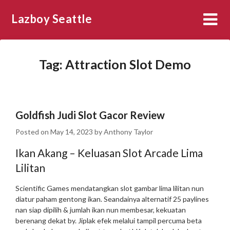
Skip
Lazboy Seattle
to
content
Tag:
Attraction Slot Demo
Goldfish Judi Slot Gacor Review
Posted on
May 14, 2023
by
Anthony Taylor
Ikan Akang – Keluasan Slot Arcade Lima
Lilitan
Scientific Games mendatangkan slot gambar lima lilitan nun
diatur paham gentong ikan. Seandainya alternatif 25 paylines
nan siap dipilih & jumlah ikan nun membesar, kekuatan
berenang dekat by. Jiplak efek melalui tampil percuma beta