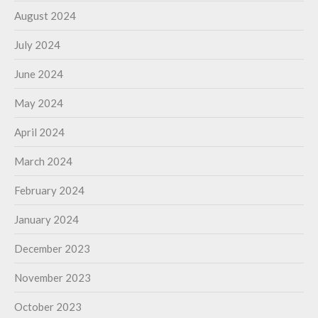
August 2024
July 2024
June 2024
May 2024
April 2024
March 2024
February 2024
January 2024
December 2023
November 2023
October 2023