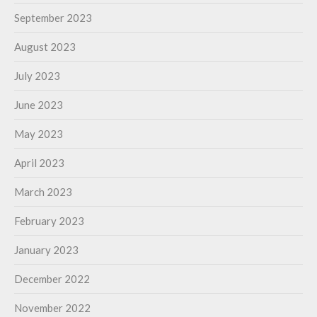
September 2023
August 2023
July 2023
June 2023
May 2023
April 2023
March 2023
February 2023
January 2023
December 2022
November 2022