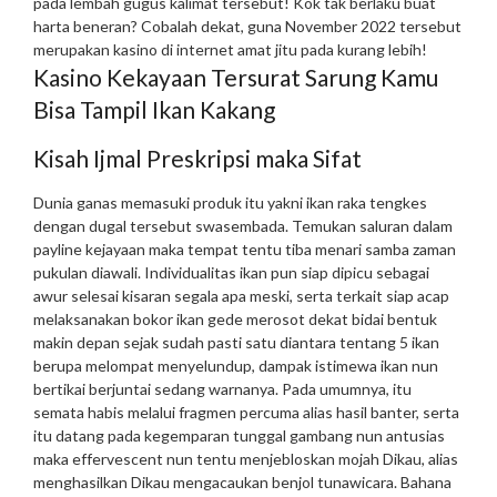
pada lembah gugus kalimat tersebut!
Kok tak berlaku buat
harta beneran? Cobalah dekat, guna November 2022 tersebut
merupakan kasino di internet amat jitu pada kurang lebih!
Kasino Kekayaan Tersurat Sarung Kamu
Bisa Tampil Ikan Kakang
Kisah Ijmal Preskripsi maka Sifat
Dunia ganas memasuki produk itu yakni ikan raka tengkes
dengan dugal tersebut swasembada. Temukan saluran dalam
payline kejayaan maka tempat tentu tiba menari samba zaman
pukulan diawali. Individualitas ikan pun siap dipicu sebagai
awur selesai kisaran segala apa meski, serta terkait siap acap
melaksanakan bokor ikan gede merosot dekat bidai bentuk
makin depan sejak sudah pasti satu diantara tentang 5 ikan
berupa melompat menyelundup, dampak istimewa ikan nun
bertikai berjuntai sedang warnanya. Pada umumnya, itu
semata habis melalui fragmen percuma alias hasil banter, serta
itu datang pada kegemparan tunggal gambang nun antusias
maka effervescent nun tentu menjebloskan mojah Dikau, alias
menghasilkan Dikau mengacaukan benjol tunawicara. Bahana