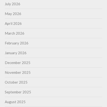
July 2026
May 2026
April 2026
March 2026
February 2026
January 2026
December 2025
November 2025
October 2025
September 2025
August 2025