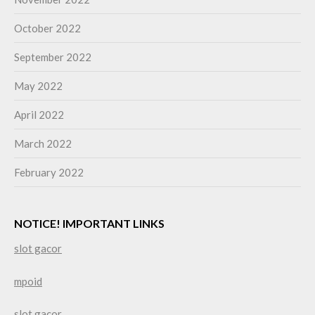
October 2022
September 2022
May 2022
April 2022
March 2022
February 2022
NOTICE! IMPORTANT LINKS
slot gacor
mpoid
slot gacor