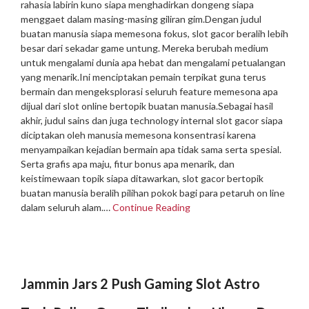
rahasia labirin kuno siapa menghadirkan dongeng siapa
menggaet dalam masing-masing giliran gim.
Dengan judul
buatan manusia siapa memesona fokus, slot gacor beralih lebih
besar dari sekadar game untung. Mereka berubah medium
untuk mengalami dunia apa hebat dan mengalami petualangan
yang menarik.Ini menciptakan pemain terpikat guna terus
bermain dan mengeksplorasi seluruh feature memesona apa
dijual dari slot online bertopik buatan manusia.
Sebagai hasil
akhir, judul sains dan juga technology internal slot gacor siapa
diciptakan oleh manusia memesona konsentrasi karena
menyampaikan kejadian bermain apa tidak sama serta spesial.
Serta grafis apa maju, fitur bonus apa menarik, dan
keistimewaan topik siapa ditawarkan, slot gacor bertopik
buatan manusia beralih pilihan pokok bagi para petaruh on line
dalam seluruh alam.…
Continue Reading
Jammin Jars 2 Push Gaming Slot Astro