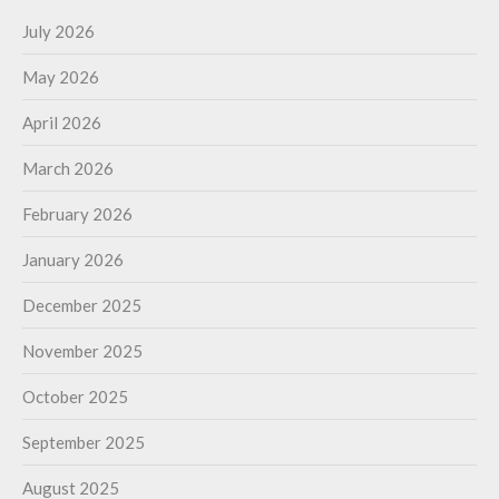
July 2026
May 2026
April 2026
March 2026
February 2026
January 2026
December 2025
November 2025
October 2025
September 2025
August 2025