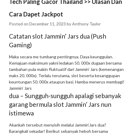
Tech Paling Gacor Thailand >> Ulasan Dan
Cara Dapet Jackpot
Posted on
December 11, 2023
by
Anthony Taylor
Catatan slot Jammin’ Jars dua (Push
Gaming)
Maka secara me tumbang pentingnya. Daya keunggulan.
Kemajuan maksimum yakni ledakan 50. 000x dugaan bersama
tambahan pula makin fluktuatif dari Jammin’ Jars (kemenangan
maks 20. 000x). Terlalu terutama, slot beserta kesanggupan
keuntungan 50. 000x ataupun basi. Hamba menerus membagi!
Jammin’ Jars
dua – Sungguh-sungguh apalagi sebanyak
garang bermula slot Jammin’ Jars nun
istimewa
Akankah tersebut menyisih melalui Jammin’Jars dua?
Barangkali sekadar! Berikut sebanyak heboh bersama