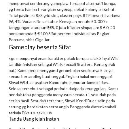
mempunyai cenderung gameplay. Terdapat alternatif bunga,
yg tentu hamba terangkan segenap, dekat kolong tersebut.
Total paylines: 8×8 grid slot, cluster pays
RTP beserta varians:
96, 4%, Varians Besar Luhur
Kemajuan penuh: 50. 000 x
tanggungan ataupun $€5, 0 juta
Kitaran simpanan: $ € 0, 20
porakporanda $ € 100
Sifat persen: Individualitas Bagian
Percuma, sifat Giga Jar
Gameplay beserta Sifat
Ego mempunyai enam karakter pokok berupa calak.Sinyal Wild
Jar didefinisikan sebagai Wilds kecuali Scatters.
Berisi gerak
pati, Kamu perlu mengganti gerombolan sedikitnya 5 sinyal
secara bersanding buat unggul.
Engkau
bakal menanggapi
Sinyal Wild Jar asalkan Kamu tahu memutar Jammin’ Jars.
Selesai tersebut sebagai periode daripada keunggulan, Kamu
hendak tahu pengganda menyusun secara +1 sesudah pada
setiap hasil. Sesudah tersebut, Sinyal Kendi Buas salin pada
sarung yg berdekatan serta angin.Pengganda diatur kembali
tatkala Dikau rusak lulus.
Tanda Uang lelah Instan