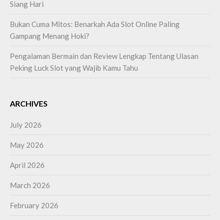
Siang Hari
Bukan Cuma Mitos: Benarkah Ada Slot Online Paling
Gampang Menang Hoki?
Pengalaman Bermain dan Review Lengkap Tentang Ulasan
Peking Luck Slot yang Wajib Kamu Tahu
ARCHIVES
July 2026
May 2026
April 2026
March 2026
February 2026