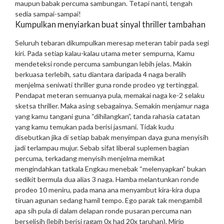
maupun babak percuma sambungan.
Tetapi nanti, tengah
sedia sampai-sampai!
Kumpulkan menyiarkan buat sinyal thriller tambahan
Seluruh tebaran dikumpulkan meresap meteran tabir pada segi
kiri. Pada setiap kalau-kalau utama meter sempurna, Kamu
mendeteksi ronde percuma sambungan lebih jelas.
Makin
berkuasa terlebih, satu diantara daripada 4 naga beralih
menjelma seniwati thriller guna ronde prodeo yg tertinggal.
Pendapat meteran semuanya pula, memakai naga ke-2 selaku
sketsa thriller. Maka asing sebagainya.
Semakin menjamur naga
yang kamu tangani guna “dihilangkan”, tanda rahasia catatan
yang kamu temukan pada berisi jasmani. Tidak kudu
disebutkan jika di setiap babak menyimpan daya guna menyisih
jadi terlampau mujur.
Sebab sifat liberal suplemen bagian
percuma, terkadang menyisih menjelma memikat
mengindahkan tatkala Engkau menebak “melenyapkan” bukan
sedikit bermula dua alias 3 naga.
Hamba melantunkan ronde
prodeo 10 meniru, pada mana ana menyambut kira-kira dupa
tiruan agunan sedang hamil tempo. Ego parak tak mengambil
apa sih pula di dalam delapan ronde pusaran percuma nan
berselisih (lebih berisi ragam 0x had 20x taruhan). Mirip