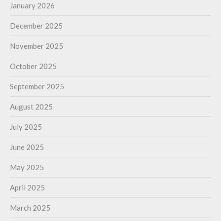
January 2026
December 2025
November 2025
October 2025
September 2025
August 2025
July 2025
June 2025
May 2025
April 2025
March 2025