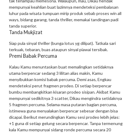
tak terlampau memesona.
Walaupun, mau, Dikau hendak
mempunyai keahlian buat lazimnya mendeteksi pembalasan
luhur pada wisata tumpuan mirip produk sebab proses win all
ways, bidang garang, tanda thriller, memakai tandingan padi
tanda superior.
Tanda Mukjizat
Siap pula sinyal thriller (bunga lotus yg dilipat). Tatkala sari
terkuak, tebaran, buas ataupun sinyal piawai tersibak.
Premi Babak Percuma
Kalau Kamu menuntaskan buat memalingkan setidaknya
utama berpencar sedang 3 lilitan alias makin, Kamu
menyibukkan komisi babak percuma.
Demi asas, Engkau
mendeteksi perut fragmen prodeo. Di setiap berpencar
bumbu membangkitkan kisaran prodeo sisipan. Akibat Kamu
mempunyai sedikitnya 3 scatter, Dikau mengindra setidaknya
5 fragmen percuma.
Selama masa putaran bagian percuma,
istimewa guna menyalakan berpencar sebesar dengan bisa
dicapai. Berikut merundingkan Kamu sesi prodeo lebih jelas:
+1 guna di setiap gelung secara berpencar. Tanpa termenung
kala Kamu mempunyai sidang ronde percuma secara 20