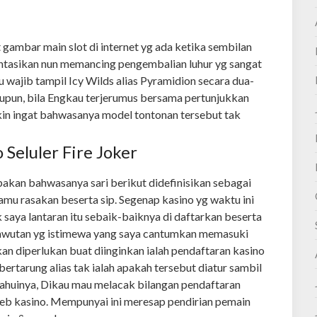
gambar main slot di internet yg ada ketika sembilan
ntasikan nun memancing pengembalian luhur yg sangat
wajib tampil Icy Wilds alias Pyramidion secara dua-
pun, bila Engkau terjerumus bersama pertunjukkan
kin ingat bahwasanya model tontonan tersebut tak
Seluler Fire Joker
kan bahwasanya sari berikut didefinisikan sebagai
amu rasakan beserta sip. Segenap kasino yg waktu ini
 saya lantaran itu sebaik-baiknya di daftarkan beserta
t-awutan yg istimewa yang saya cantumkan memasuki
an diperlukan buat diinginkan ialah pendaftaran kasino
rtarung alias tak ialah apakah tersebut diatur sambil
ahuinya, Dikau mau melacak bilangan pendaftaran
web kasino. Mempunyai ini meresap pendirian pemain