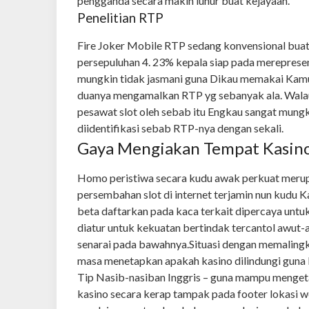
pengganda secara makin luhur buat kejayaan.
Penelitian RTP
Fire Joker Mobile RTP sedang konvensional buat 
persepuluhan 4. 23% kepala siap pada mereprese
mungkin tidak jasmani guna Dikau memakai Kamu 
duanya mengamalkan RTP yg sebanyak ala. Walau
pesawat slot oleh sebab itu Engkau sangat mung
diidentifikasi sebab RTP-nya dengan sekali.
Gaya Mengiakan Tempat Kasino 
Homo peristiwa secara kudu awak perkuat merupa
persembahan slot di internet terjamin nun kudu K
beta daftarkan pada kaca terkait dipercaya untuk
diatur untuk kekuatan bertindak tercantol awu
senarai pada bawahnya.
Situasi dengan memalingk
masa menetapkan apakah kasino dilindungi guna be
Tip Nasib-nasiban Inggris – guna mampu menget
kasino secara kerap tampak pada footer lokasi 