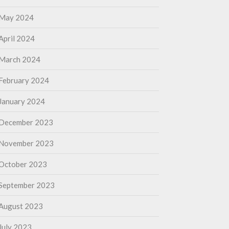
May 2024
April 2024
March 2024
February 2024
January 2024
December 2023
November 2023
October 2023
September 2023
August 2023
July 2023