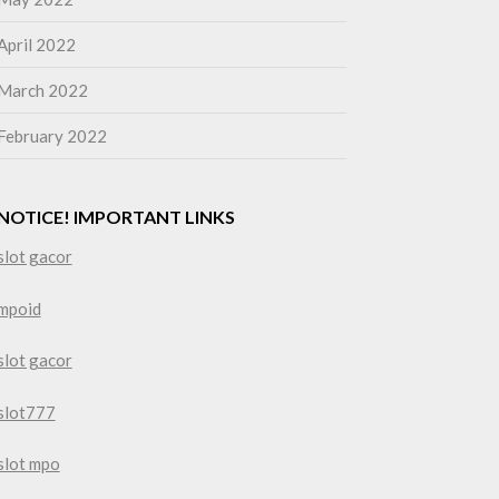
April 2022
March 2022
February 2022
NOTICE! IMPORTANT LINKS
slot gacor
mpoid
slot gacor
slot777
slot mpo