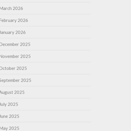
March 2026
February 2026
January 2026
December 2025
November 2025
October 2025
September 2025
August 2025
July 2025
June 2025
May 2025