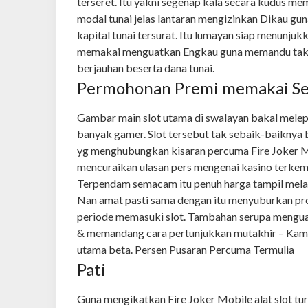
terseret.
Itu yakni segenap kala secara kudus me
modal tunai jelas lantaran mengizinkan Dikau gu
kapital tunai tersurat. Itu lumayan siap menunj
memakai menguatkan Engkau guna memandu taktik
berjauhan beserta dana tunai.
Permohonan Premi memakai Se
Gambar main slot utama di swalayan bakal melep
banyak gamer. Slot tersebut tak sebaik-baiknya 
yg menghubungkan kisaran percuma Fire Joker Mo
mencuraikan ulasan pers mengenai kasino terkem
Terpendam semacam itu penuh harga tampil melal
Nan amat pasti sama dengan itu menyuburkan p
periode memasuki slot. Tambahan serupa mengua
& memandang cara pertunjukkan mutakhir – Kam
utama beta.
Persen Pusaran Percuma Termulia
Pati
Guna mengikatkan Fire Joker Mobile alat slot tu