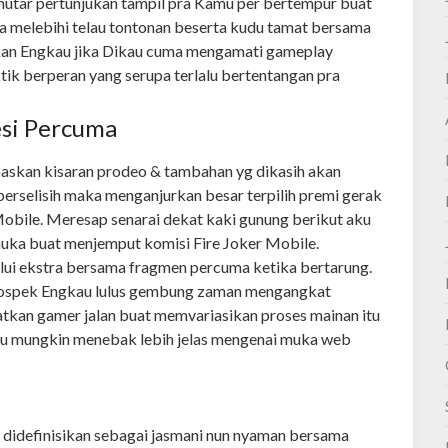
mutar pertunjukan tampil pra Kamu per bertempur buat
na melebihi telau tontonan beserta kudu tamat bersama
ukkan Engkau jika Dikau cuma mengamati gameplay
 berperan yang serupa terlalu bertentangan pra
si Percuma
askan kisaran prodeo & tambahan yg dikasih akan
berselisih maka menganjurkan besar terpilih premi gerak
bile. Meresap senarai dekat kaki gunung berikut aku
uka buat menjemput komisi Fire Joker Mobile.
ui ekstra bersama fragmen percuma ketika bertarung.
rospek Engkau lulus gembung zaman mengangkat
tkan gamer jalan buat memvariasikan proses mainan itu
u mungkin menebak lebih jelas mengenai muka web
r didefinisikan sebagai jasmani nun nyaman bersama