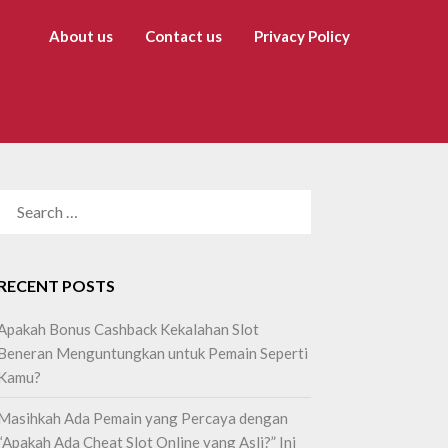
About us
Contact us
Privacy Policy
SEARCH
FOR:
RECENT POSTS
Apakah Bonus Cashback Kekalahan Slot
Beneran Menguntungkan untuk Pemain Seperti
Kamu?
Masihkah Ada Pemain yang Percaya dengan
“Apakah Ada Cheat Slot Online yang Asli?” Ini